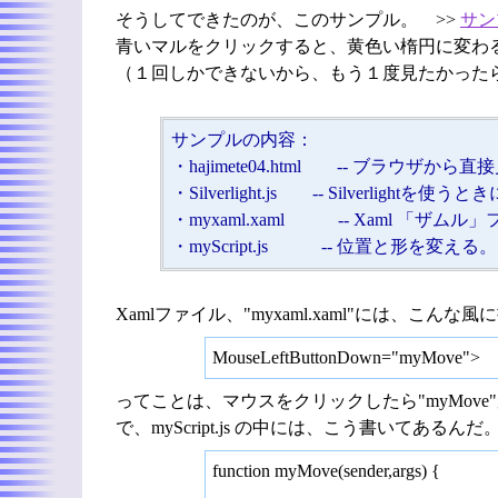
そうしてできたのが、このサンプル。 >>
サン
青いマルをクリックすると、黄色い楕円に変わ
（１回しかできないから、もう１度見たかった
サンプルの内容：
・hajimete04.html -- ブラウザか
・Silverlight.js -- Silverlight
・myxaml.xaml -- Xaml 「ザムル
・myScript.js -- 位置と形を変える。
Xamlファイル、"myxaml.xaml"には、こん
MouseLeftButtonDown="myMove">
ってことは、マウスをクリックしたら"myMov
で、myScript.js の中には、こう書いてあるんだ
function myMove(sender,args) {