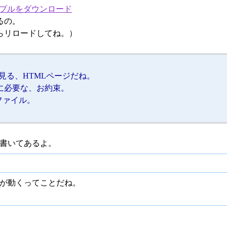
プルをダウンロード
るの。
らリロードしてね。）
ら直接見る、HTMLページだね。
を使うときに必要な、お約束。
」ファイル。
な風に書いてあるよ。
e"が動くってことだね。
。