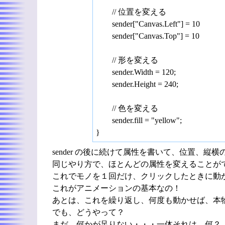
// 位置を変える
sender["Canvas.Left"] = 10
sender["Canvas.Top"] = 10
// 形を変える
sender.Width = 120;
sender.Height = 240;
// 色を変える
sender.fill = "yellow";
}
sender の後に続けて属性を書いて、位置、縦
同じやり方で、ほとんどの属性を変えることが
これでモノを１回だけ、クリックしたときに動
これがアニメーションの基本なの！
あとは、これを繰り返し、何度も動かせば、本
でも、どうやって？
まだ、何かが足りない・・・一体それは、何？