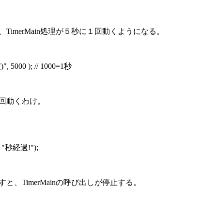
と、TimerMain処理が５秒に１回動くようになる。
", 5000 ); // 1000=1秒
に１回動くわけ。
"秒経過!");
かすと、TimerMainの呼び出しが停止する。