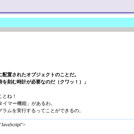
に配置されたオブジェクトのことだ。
時を刻む時計が必要なのだ（クワッ！）」
ことね！
る「タイマー機能」があるわ。
グラムを実行するってことができるの。
="JavaScript">