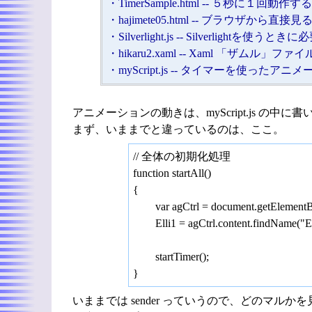
・TimerSample.html -- ５秒に１
・hajimete05.html -- ブラウザから
・Silverlight.js -- Silverlightを使
・hikaru2.xaml -- Xaml 「ザムル」ファ
・myScript.js -- タイマーを使ったアニ
アニメーションの動きは、myScript.js の中
まず、いままでと違っているのは、ここ。
// 全体の初期化処理
function startAll()
{
var agCtrl = document.getElementB
Elli1 = agCtrl.content.findName("Ell
startTimer();
}
いままでは sender っていうので、どのマル