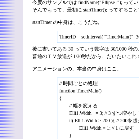
今度のサンプルでは findName("Ellipse1"
そんでもって、最初に startTimer(); っ
startTimer の中身は、こうだね。
TimerID = setInterval( "TimerMain()", 
後に書いてある 30 っていう数字は 30/1000 秒
普通のＴＶ放送が 1/30秒だから、だいたいこ
アニメーションの、本当の中身はここ。
// 時間ごとの処理
function TimerMain()
{
// 幅を変える
Elli1.Width += 3; // 3 ずつ増
if( Elli1.Width > 200 ){ // 20
Elli1.Width = 1; // 1 に戻す
}