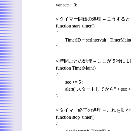
var sec = 0;
// タイマー開始の処理 -- こうする
function start_timer()
{
TimerID = setInterval( "TimerMain()
}
// 時間ごとの処理 -- ここが５秒
function TimerMain()
{
sec += 5 ;
alert("スタートしてから" + sec + 
}
// タイマー終了の処理 -- これを動
function stop_timer()
{