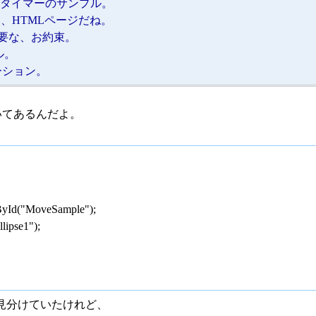
回動作するタイマーのサンプル。
直接見る、HTMLページだね。
うときに必要な、お約束。
イル。
メーション。
に書いてあるんだよ。
yId("MoveSample");
ipse1");
かを見分けていたけれど、